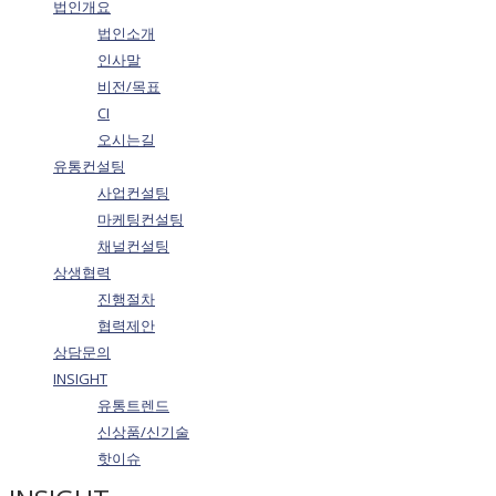
법인개요
법인소개
인사말
비전/목표
CI
오시는길
유통컨설팅
사업컨설팅
마케팅컨설팅
채널컨설팅
상생협력
진행절차
협력제안
상담문의
INSIGHT
유통트렌드
신상품/신기술
핫이슈