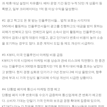
과 제휴 대상 설정이 자유롭다. 베타 운영 기간 동안 누적 52만 개 상품이 등
록됐고, 일부 크리에이터는 1억 원 이상 수익을 달성했다.
#2. 광고 찍고도 돈 못 받는 인플루언서들… 법적 보호는 사각지대
SNS에서 활동하는 인플루언서들이 광고를 진행하고도 대금을 받지 못하는
피해가 반복되고 있다. 연예인과 달리 소속사 없이 활동하는 인플루언서는
계약서 검토나 법적 대응이 어렵고, 광고 단가보다 변호사 비용이 높아 소송
을 포기하는 경우도 많다. 표준 계약서 도입 등 제도 개선이 시급하다.
#3. K뷰티, 미국 인플루언서 마케팅 비용 급등
K뷰티가 미국 시장에서 마케팅 비용 상승과 관세 리스크에 직면했다. 한 중견
사는 인플루언서 300명과 협업했지만 1억 원 투자 대비 매출 효과는 낮았다
고 밝혔다. 현지 경쟁 심화로 단가가 2~3년 전보다 2배 이상 올랐으며, 향후
관세 부과 시 가격 인상도 불가피해 수익성 개선이 시급한 상황이다.
#4. 단통법 폐지에 통신사 마케팅 전쟁 예고
단통법 폐지 이후 번호이동 수요가 급증하며 통신업계에 큰 변화가 예고된
다. 소비자 기대는 단말기 가격 인하와 보조금 경쟁 확대에 집중돼 있으며,
KT·SKT·LGU+ 간 점유율 경쟁도 본격화될 전망이다. 통신사들은 마케팅 전략