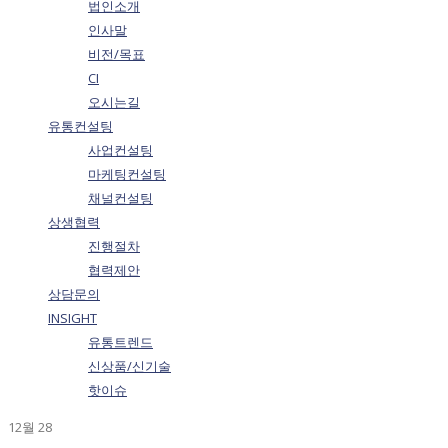
법인소개
인사말
비전/목표
CI
오시는길
유통컨설팅
사업컨설팅
마케팅컨설팅
채널컨설팅
상생협력
진행절차
협력제안
상담문의
INSIGHT
유통트렌드
신상품/신기술
핫이슈
12월
28