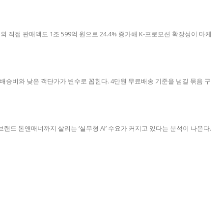
외 직접 판매액도 1조 599억 원으로 24.4% 증가해 K-프로모션 확장성이 마케
원 배송비와 낮은 객단가가 변수로 꼽힌다. 4만원 무료배송 기준을 넘길 묶음 구
랜드 톤앤매너까지 살리는 ‘실무형 AI’ 수요가 커지고 있다는 분석이 나온다.