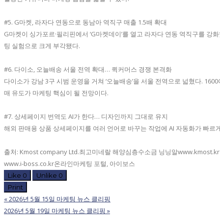
#5. G마켓, 라자다 연동으로 동남아 역직구 매출 1.5배 확대
G마켓이 싱가포르·필리핀에서 ‘G마켓데이’를 열고 라자다 연동 역직구를 강화했다. 
팅 실험으로 크게 부각됐다.
#6. 다이소, 오늘배송 서울 전역 확대… 퀵커머스 경쟁 본격화
다이소가 강남 3구 시범 운영을 거쳐 ‘오늘배송’을 서울 전역으로 넓혔다. 16
매 유도가 마케팅 핵심이 될 전망이다.
#7. 상세페이지 번역도 AI가 한다… 디자인까지 그대로 유지
해외 판매용 상품 상세페이지를 여러 언어로 바꾸는 작업에 AI 자동화가 빠르게
출처: Kmost company Ltd.최고미네랄 해양심층수소금 닝닝알www.kmost.kr
www.i-boss.co.kr온라인마케팅 포털, 아이보스
Like
0
Unlike
0
Print
«
2026년 5월 15일 마케팅 뉴스 클리핑
2026년 5월 19일 마케팅 뉴스 클리핑
»