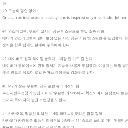
75
#0. 오늘의 명언 영어 :
One can be instructed in society, one is inspired only in
#1. 인스타그램, 무보정 실시간 공유 인스턴츠로 친밀 소통 강화
메타가 인스타그램에 필터·보정 없는 사진 공유 기능 ‘인스턴츠’를 도입했다. 
전략을 향후 캠페인 설계에 주목해야 한다.
#2. 네이버도 원격 웨이팅 붙였다… 매장 안 가도 줄 선다
네이버가 플레이스에 원격 줄서기 기능을 새롭게 도입했다. 이용자는 매장 방문
랫폼 안으로 묶으며 로컬 커머스 경쟁력을 강화하고 있다.
#3. MZ가 찾는 우슐랭, 공공 로컬 큐레이션의 힘
부산지방우정청의 맛집 가이드 ‘우슐랭’이 SNS에서 확산되며 미슐랭보다 높은 
보까지 묶어 지역 상권 브랜딩을 노린다.
#4. 카카오톡, 말풍선 리액션 114종 확대… 이모티콘 접점 강화
카카오가 카카오톡 말풍선 리액션을 6종에서 114종으로 늘리고 미니 이모티콘
활용한 커뮤니티 마케팅 접점을 넓힐 수 있다.