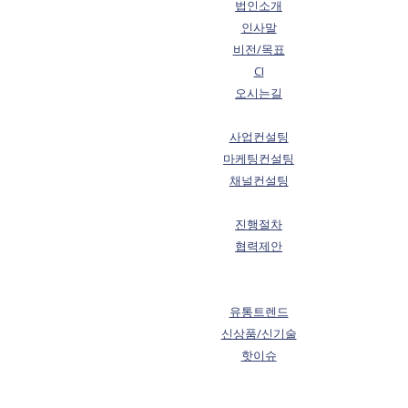
법인소개
인사말
비전/목표
CI
오시는길
사업컨설팅
마케팅컨설팅
채널컨설팅
진행절차
협력제안
유통트렌드
신상품/신기술
핫이슈