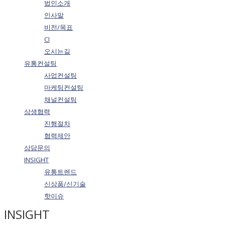
법인소개
인사말
비전/목표
CI
오시는길
유통컨설팅
사업컨설팅
마케팅컨설팅
채널컨설팅
상생협력
진행절차
협력제안
상담문의
INSIGHT
유통트렌드
신상품/신기술
핫이슈
INSIGHT