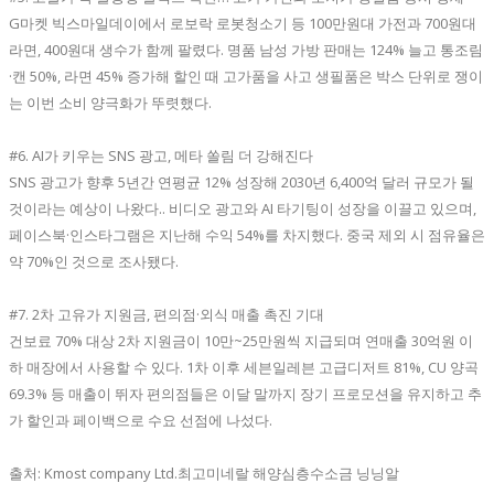
G마켓 빅스마일데이에서 로보락 로봇청소기 등 100만원대 가전과 700원대
라면, 400원대 생수가 함께 팔렸다. 명품 남성 가방 판매는 124% 늘고 통조림
·캔 50%, 라면 45% 증가해 할인 때 고가품을 사고 생필품은 박스 단위로 쟁이
는 이번 소비 양극화가 뚜렷했다.
#6. AI가 키우는 SNS 광고, 메타 쏠림 더 강해진다
SNS 광고가 향후 5년간 연평균 12% 성장해 2030년 6,400억 달러 규모가 될
것이라는 예상이 나왔다.. 비디오 광고와 AI 타기팅이 성장을 이끌고 있으며,
페이스북·인스타그램은 지난해 수익 54%를 차지했다. 중국 제외 시 점유율은
약 70%인 것으로 조사됐다.
#7. 2차 고유가 지원금, 편의점·외식 매출 촉진 기대
건보료 70% 대상 2차 지원금이 10만~25만원씩 지급되며 연매출 30억원 이
하 매장에서 사용할 수 있다. 1차 이후 세븐일레븐 고급디저트 81%, CU 양곡
69.3% 등 매출이 뛰자 편의점들은 이달 말까지 장기 프로모션을 유지하고 추
가 할인과 페이백으로 수요 선점에 나섰다.
출처: Kmost company Ltd.최고미네랄 해양심층수소금 닝닝알