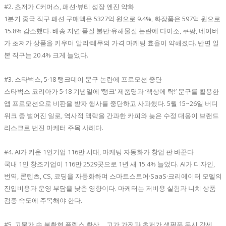
#2. 초저가 C커머스, 패션·뷰티 성장 엔진 약화
1분기 중국 직구 패션 구매액은 5327억 원으로 9.4%, 화장품은 597억 원으로
15.8% 감소했다. 배송 지연·품질 불만·유해물질 논란에 다이소, 쿠팡, 네이버
가 초저가 상품을 키우며 알리·테무의 가격 마케팅 효율이 약해졌다. 반면 일
본 직구는 20.4% 크게 늘었다.
#3. 스타벅스, 5·18 탱크데이 문구 논란에 프로모션 중단
스타벅스 코리아가 5·18 기념일에 ‘탱크’ 제품명과 ‘책상에 탁!’ 문구를 활용한
앱 프로모션으로 비판을 받자 행사를 중단하고 사과했다. 5월 15~26일 버디
위크 중 벌어진 일로, 역사적 맥락을 간과한 카피와 늦은 수정 대응이 브랜드
리스크로 번진 마케터 주목 사례다.
#4. AI가 키운 1인기업 116만 시대, 마케팅 자동화가 창업 판 바꾼다
국내 1인 창조기업이 116만 2529곳으로 1년 새 15.4% 늘었다. AI가 디자인,
번역, 콘텐츠, CS, 코딩을 자동화하며 스마트스토어·SaaS·크리에이터 모델의
진입비용과 운영 부담을 낮춘 영향이다. 마케터는 저비용 실험과 니치 상품
검증 속도에 주목해야 한다.
#5. 고물가 속 불황형 플렉스 확산… 고가 가전과 초저가 생필품 동시 강세