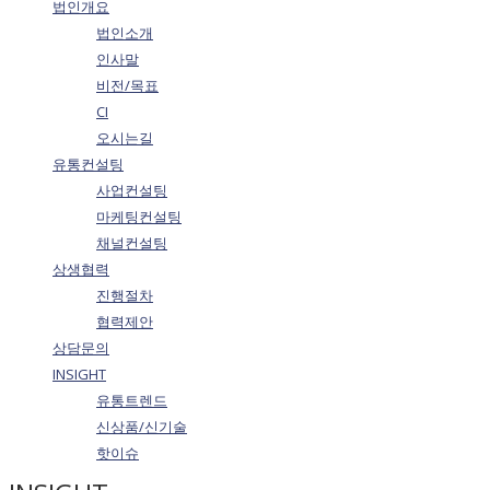
법인개요
법인소개
인사말
비전/목표
CI
오시는길
유통컨설팅
사업컨설팅
마케팅컨설팅
채널컨설팅
상생협력
진행절차
협력제안
상담문의
INSIGHT
유통트렌드
신상품/신기술
핫이슈