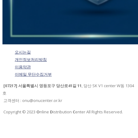
오시는길
개인정보처리방침
이용약관
이메일 무단수집거부
[07217] 서울특별시 영등포구 당산로41길 11
, 당산 SK V1 center W동 1304
호
고객센터 : onu@onucenter.or.kr
Copyright © 2023
O
nline
D
istribution
C
enter All Rights Reserved.