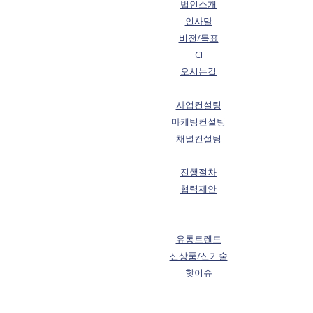
법인소개
인사말
비전/목표
CI
오시는길
사업컨설팅
마케팅컨설팅
채널컨설팅
진행절차
협력제안
유통트렌드
신상품/신기술
핫이슈