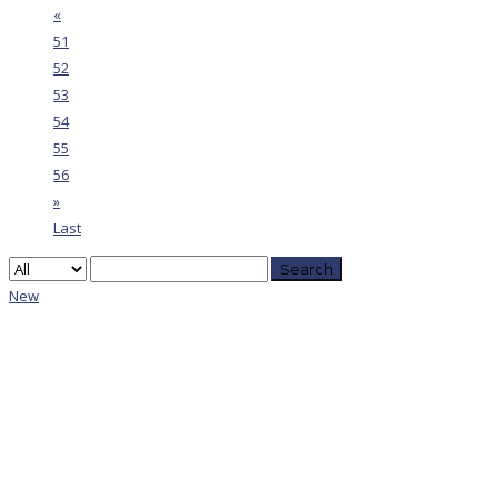
«
51
52
53
54
55
56
»
Last
Search
New