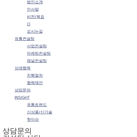
법인소개
인사말
비전/목표
CI
오시는길
유통컨설팅
사업컨설팅
마케팅컨설팅
채널컨설팅
상생협력
진행절차
협력제안
상담문의
INSIGHT
유통트렌드
신상품/신기술
핫이슈
상담문의