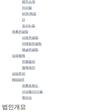
법인소개
인사말
비전/목표
CI
오시는길
유통컨설팅
사업컨설팅
마케팅컨설팅
채널컨설팅
상생협력
진행절차
협력제안
상담문의
INSIGHT
유통트렌드
신상품/신기술
핫이슈
법인개요