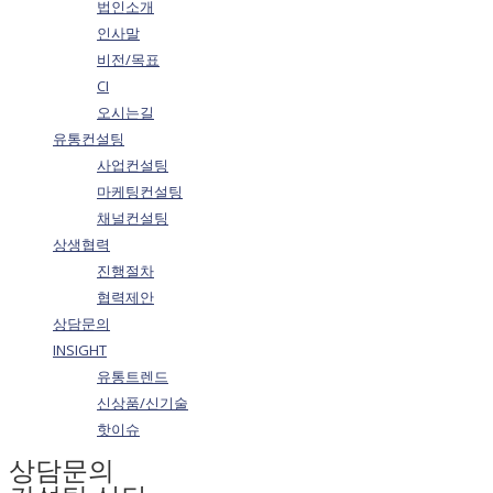
법인소개
인사말
비전/목표
CI
오시는길
유통컨설팅
사업컨설팅
마케팅컨설팅
채널컨설팅
상생협력
진행절차
협력제안
상담문의
INSIGHT
유통트렌드
신상품/신기술
핫이슈
상담문의