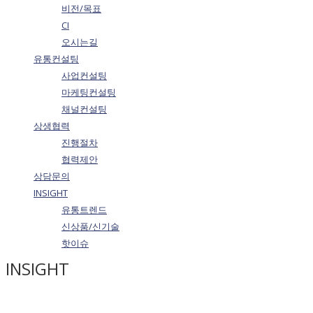
비전/목표
CI
오시는길
유통컨설팅
사업컨설팅
마케팅컨설팅
채널컨설팅
상생협력
진행절차
협력제안
상담문의
INSIGHT
유통트렌드
신상품/신기술
핫이슈
INSIGHT