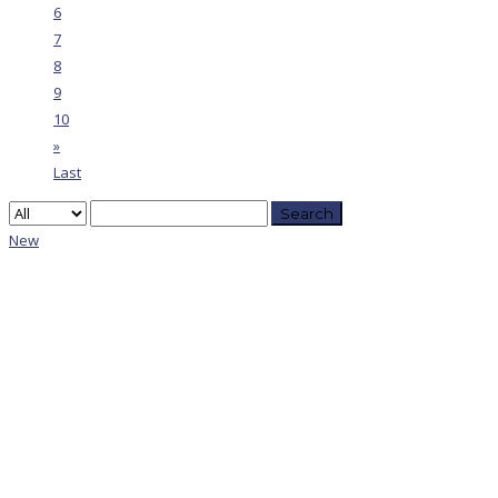
6
7
8
9
10
»
Last
Search
New