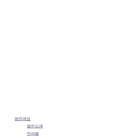
법인개요
법인소개
인사말