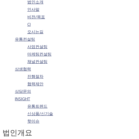
법인소개
인사말
비전/목표
CI
오시는길
유통컨설팅
사업컨설팅
마케팅컨설팅
채널컨설팅
상생협력
진행절차
협력제안
상담문의
INSIGHT
유통트렌드
신상품/신기술
핫이슈
법인개요