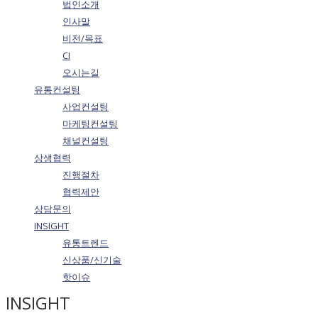
법인소개
인사말
비전/목표
CI
오시는길
유통컨설팅
사업컨설팅
마케팅컨설팅
채널컨설팅
상생협력
진행절차
협력제안
상담문의
INSIGHT
유통트렌드
신상품/신기술
핫이슈
INSIGHT