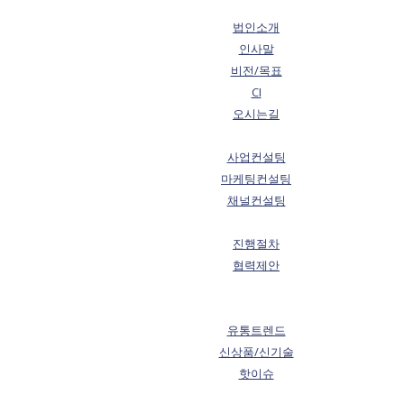
법인소개
인사말
비전/목표
CI
오시는길
사업컨설팅
마케팅컨설팅
채널컨설팅
진행절차
협력제안
유통트렌드
신상품/신기술
핫이슈