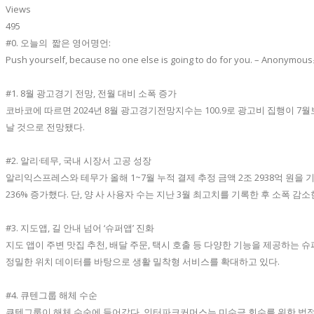
Views
495
#0. 오늘의 짧은 영어명언:
Push yourself, because no one else is going to do for 
#1. 8월 광고경기 전망, 전월 대비 소폭 증가
코바코에 따르면 2024년 8월 광고경기전망지수는 100.9로 광고비 집행이 7
날 것으로 전망됐다.
#2. 알리·테무, 국내 시장서 고공 성장
알리익스프레스와 테무가 올해 1~7월 누적 결제 추정 금액 2조 2938억 원을 기
236% 증가했다. 단, 양 사 사용자 수는 지난 3월 최고치를 기록한 후 소폭 감소
#3. 지도앱, 길 안내 넘어 ‘슈퍼앱’ 진화
지도 앱이 주변 맛집 추천, 배달 주문, 택시 호출 등 다양한 기능을 제공하는
정밀한 위치 데이터를 바탕으로 생활 밀착형 서비스를 확대하고 있다.
#4. 큐텐그룹 해체 수순
큐텐그룹이 해체 수순에 들어갔다. 인터파크커머스는 미수금 회수를 위한 법적 