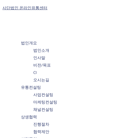
사단법인 온라인유통센터
법인개요
법인소개
인사말
비전/목표
CI
오시는길
유통컨설팅
사업컨설팅
마케팅컨설팅
채널컨설팅
상생협력
진행절차
협력제안